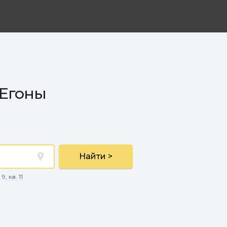
 Егоны
Найти >
, кв. 11