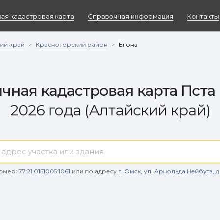
ая кадастровая карта
Справочная информация
Контакты
ий край
Красногорский район
>
>
Егона
чная кадастровая карта Пста
2026 года (Алтайский край)
омер:
77:21:0151005:1061
или по адресу
г. Омск, ул. Арнольда Нейбута, д. 9