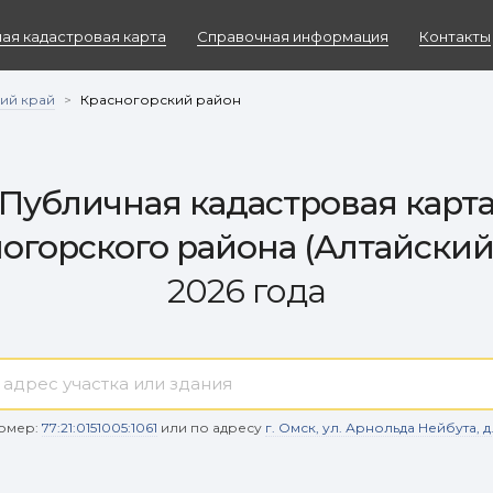
ая кадастровая карта
Справочная информация
Контакты
ий край
>
Красногорский район
Публичная кадастровая карт
огорского района (Алтайский
2026 года
омер:
77:21:0151005:1061
или по адресу
г. Омск, ул. Арнольда Нейбута, д. 9