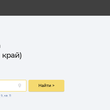
а
 край)
Найти >
, кв. 11