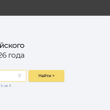
йского
6 года
Найти >
, кв. 11