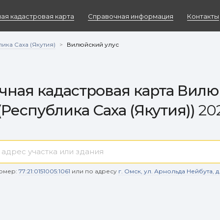
ая кадастровая карта
Справочная информация
Контакты
ика Саха (Якутия)
>
Вилюйский улус
чная кадастровая карта Вилю
(Республика Саха (Якутия))
202
омер:
77:21:0151005:1061
или по адресу
г. Омск, ул. Арнольда Нейбута, д. 9