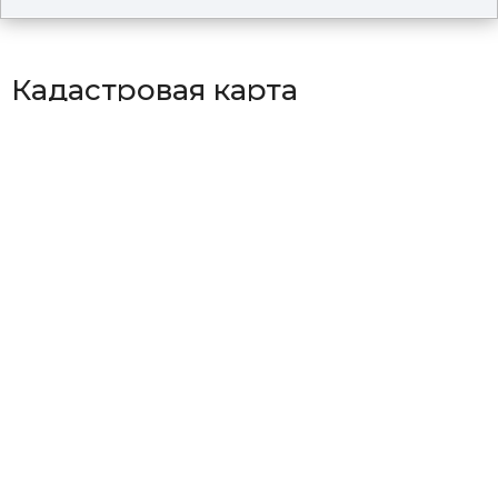
Кадастровая карта
территорий в Намском Улусе
Район Арбынский
Район Бетюнский
Район Едейский
Район Искровский
Район Кебекенский
Район Ленский
Район Модутский
Район Никольский
Район Партизанский
Район Салбанский
Район Тастахский
Район Тюбинский
Район Фрунзенский