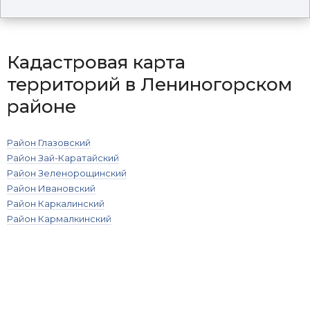
Кадастровая карта
территорий в Лениногорском
районе
Район Глазовский
Район Зай-Каратайский
Район Зеленорощинский
Район Ивановский
Район Каркалинский
Район Кармалкинский
Район Керлигачский
Район Куакбашский
Район Мичуринский
Район Мукмин-Каратайский
Район Нижнечершилинский