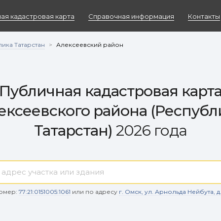
ая кадастровая карта
Справочная информация
Контакты
ика Татарстан
>
Алексеевский район
Публичная кадастровая карт
ексеевского района (Республ
Татарстан)
2026 года
омер:
77:21:0151005:1061
или по адресу
г. Омск, ул. Арнольда Нейбута, д. 9