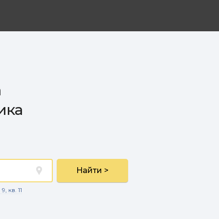
а
ика
Найти >
, кв. 11