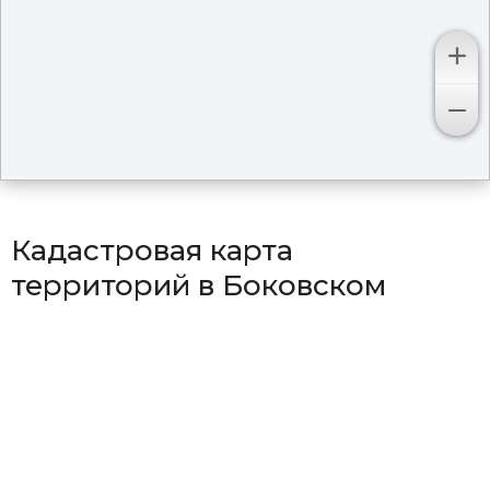
Кадастровая карта
территорий в Боковском
районе
Район Боковский
Район Верхнечирский
Район Грачевский
Район Земцовский
Район Каргинский