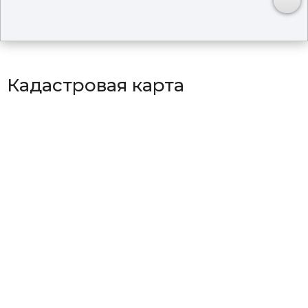
Кадастровая карта
территорий в Михайловском
районе
Район Абрамовская
Район Горбаткинская
Район Григорьевская
Район Ивановская
Район Кремовская
Район Ляличинская
Район Михайловская
Район Николаевская
Район Осиновская
Район ст Перелетная