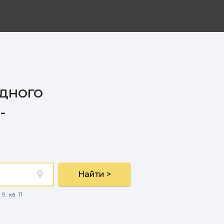
здного
-
Найти >
, кв. 11