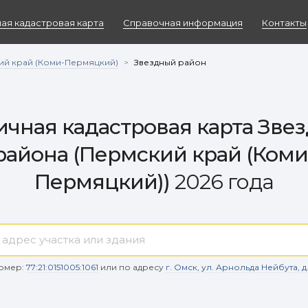
ая кадастровая карта
Справочная информация
Контакты
ий край (Коми-Пермяцкий)
>
Звездный район
чная кадастровая карта Зве
района (Пермский край (Коми
Пермяцкий))
2026 года
омер:
77:21:0151005:1061
или по адресу
г. Омск, ул. Арнольда Нейбута, д. 9