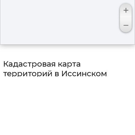
Кадастровая карта
территорий в Иссинском
районе
Район Булычевский
Район Дмитриевский
Район Знаменско-Пестровский
Район Каменно-Бродский
Район Николаевский
Район Соловцовский