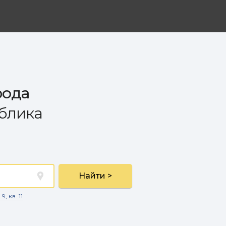
рода
ублика
Найти >
, кв. 11