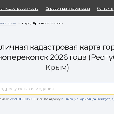
ая кадастровая карта
Справочная информация
Контакты
лика Крым
>
город Красноперекопск
личная кадастровая карта го
ноперекопск
2026 года (Респ
Крым)
омер:
77:21:0151005:1061
или по адресу
г. Омск, ул. Арнольда Нейбута, д. 9