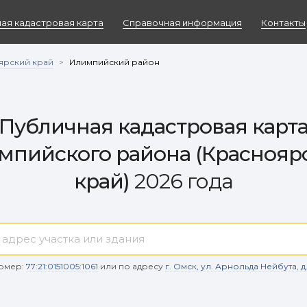
ая кадастровая карта
Справочная информация
Контакты
ярский край
>
Илимпийский район
Публичная кадастровая карт
мпийского района (Краснояр
край)
2026 года
омер:
77:21:0151005:1061
или по адресу
г. Омск, ул. Арнольда Нейбута, д. 9