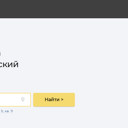
а
ский
Найти >
, кв. 11