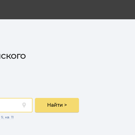
нского
Найти >
, кв. 11