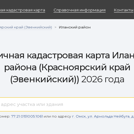
ая кадастровая карта
Справочная информация
Контакты
рский край (Эвенкийский)
>
Иланский район
чная кадастровая карта Ила
района (Красноярский край
(Эвенкийский))
2026 года
омер:
77:21:0151005:1061
или по адресу
г. Омск, ул. Арнольда Нейбута, д. 9