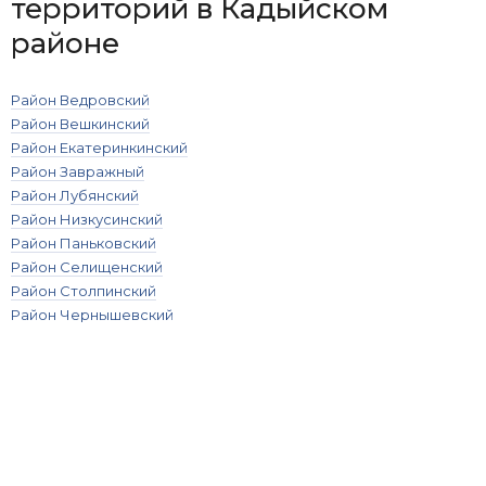
территорий в Кадыйском
районе
Район Ведровский
Район Вешкинский
Район Екатеринкинский
Район Завражный
Район Лубянский
Район Низкусинский
Район Паньковский
Район Селищенский
Район Столпинский
Район Чернышевский
Кадастровая карта
населённых пунктов в
Кадыйском районе