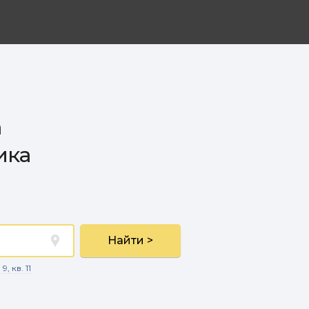
а
ика
Найти >
, кв. 11