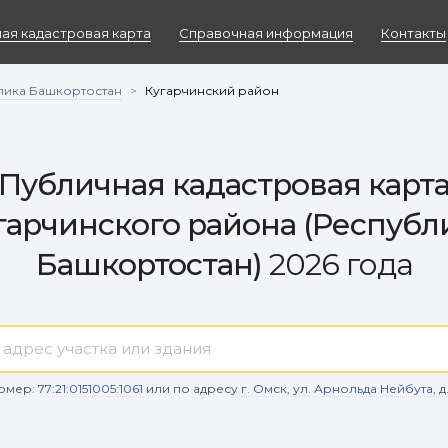
ая кадастровая карта
Справочная информация
Контакты
лика Башкортостан
>
Кугарчинский район
Публичная кадастровая карт
гарчинского района (Республ
Башкортостан)
2026 года
омер:
77:21:0151005:1061
или по адресу
г. Омск, ул. Арнольда Нейбута, д. 9