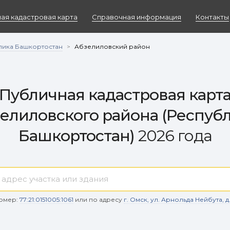
ая кадастровая карта
Справочная информация
Контакты
лика Башкортостан
>
Абзелиловский район
Публичная кадастровая карт
елиловского района (Респуб
Башкортостан)
2026 года
омер:
77:21:0151005:1061
или по адресу
г. Омск, ул. Арнольда Нейбута, д. 9