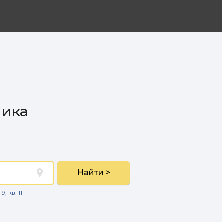
а
лика
Найти >
, кв. 11