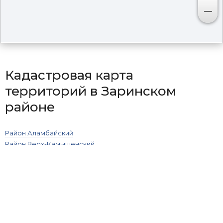
Кадастровая карта
территорий в Заринском
районе
Район Аламбайский
Район Верх-Камышенский
Район Воскресенский
Район Голухинский
Район Гоношихинский
Район Гришинский
Район Жуланихинский
Район Зыряновский
Район Комарский