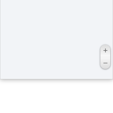
Кадастровая карта
территорий в Залесовском
районе