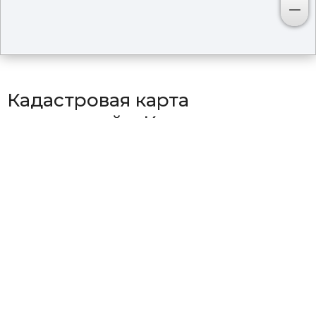
Кадастровая карта
территорий в Кулундинском
районе
Район Ананьевский
Район Воздвиженский
Район Златополинский
Район Казарма 15 км
Район Казарма 24 км
Район Казарма 572 км
Район Константиновский
Район Кулундинский
Район Курский