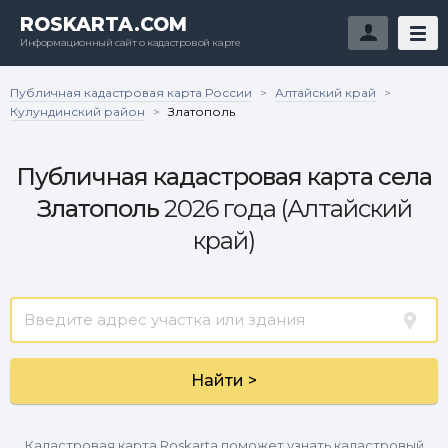
ROSKARTA.COM
Информационный сайт о кадастровой карте
Публичная кадастровая карта России
Алтайский край
>
>
Кулундинский район
>
Златополь
Публичная кадастровая карта села
Златополь
2026 года (Алтайский
край)
Найти >
Кадастровая карта Roskarta поможет узнать кадастровый