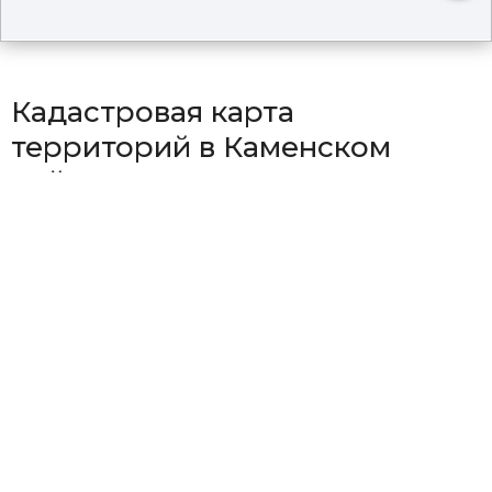
Кадастровая карта
территорий в Каменском
районе
Район Аллакский
Район Верх-Аллакский
Район Гоноховский
Район Корниловский
Район Новоярковский
Район Плотниковский
Район Попереченский
Район Пригородный
Район Рыбинский
Район Столбовский
Район Телеутский