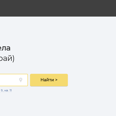
ела
рай)
Найти >
, кв. 11