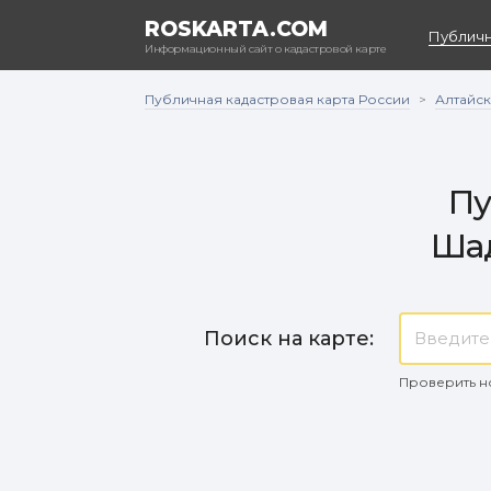
ROSKARTA.COM
Публичн
Информационный сайт о кадастровой карте
Публичная кадастровая карта России
Алтайск
>
Пу
Ша
Поиск на карте:
Проверить н