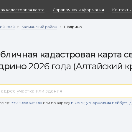
ая кадастровая карта
Справочная информация
Контакты
ий край
Калманский район
>
>
Шадрино
бличная кадастровая карта с
дрино
2026 года (Алтайский к
омер:
77:21:0151005:1061
или по адресу
г. Омск, ул. Арнольда Нейбута, д. 9