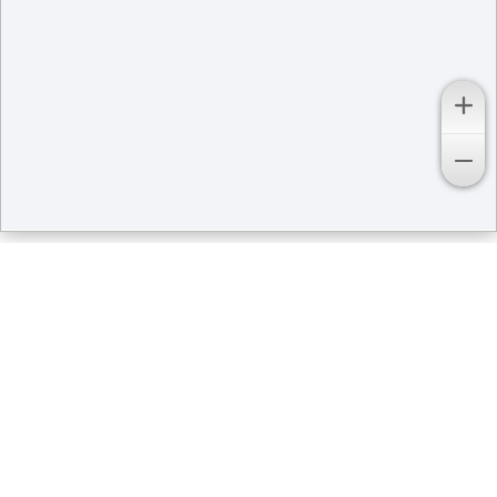
Кадастровая карта
территорий в Ельцовском
районе
Район Верх-Ненинский
Район Ельцовский
Район Мартыновский