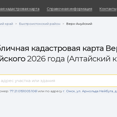
ая кадастровая карта
Справочная информация
Контакты
ий край
Быстроистокский район
>
>
Верх-Ануйский
личная кадастровая карта Ве
йского
2026 года (Алтайский к
омер:
77:21:0151005:1061
или по адресу
г. Омск, ул. Арнольда Нейбута, д. 9