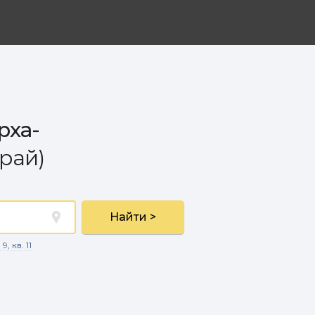
рха-
рай)
Найти >
, кв. 11