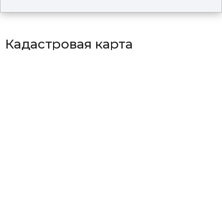
Кадастровая карта
территорий в Благовещенском
районе
Район Алексеевский
Район Гляденьский
Район Леньковский
Район Нижнекучукский
Район Николаевский
Район Новокулундинский
Район Орлеанский
Район Суворовский
Район Шимолинский
Район Яготинский