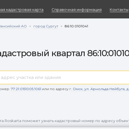
ая кадастровая карта
Справочная информация
Контакты
Мансийский АО
город Сургут
>
>
86:10:0101041
адастровый квартал 86:10:01010
омер:
77:21:0151005:1061
или по адресу
г. Омск, ул. Арнольда Нейбута, д. 9
та Roskarta поможет узнать кадастровый номер по адресу объек