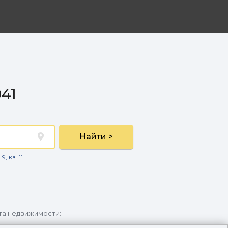
41
Найти >
, кв. 11
та недвижимости: