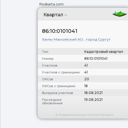
Roskarta.com
Квартал
86:10:0101041
Ханты-Мансийский АО
,
город Сургут
Кадастровый квартал
Тип
86:10:0101041
Номер
41
Участков
41
Участков с границами
20
ОКСов
18
ОКСов с границами
18.08.2021
Выгрузка участков
19.08.2021
Последнее
обновление
© Информационная система Роскарта