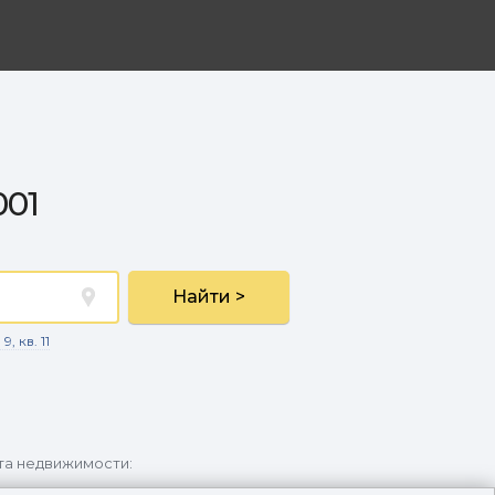
001
Найти >
, кв. 11
та недвижимости: