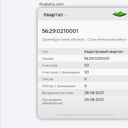
Roskarta.com
Квартал
56:29:0210001
Оренбургская область
,
Соль-Илецкий район
Кадастровый квартал
Тип
56:29:0210001
Номер
121
Участков
121
Участков с границами
0
ОКСов
0
ОКСов с границами
28.08.2021
Выгрузка участков
29.08.2021
Последнее
обновление
© Информационная система Роскарта