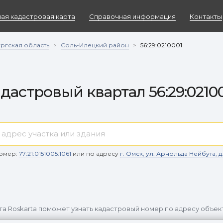
ая кадастровая карта
Справочная информация
Контакты
ргская область
Соль-Илецкий район
>
>
56:29:0210001
дастровый квартал 56:29:0210
омер:
77:21:0151005:1061
или по адресу
г. Омск, ул. Арнольда Нейбута, д. 9
та Roskarta поможет узнать кадастровый номер по адресу объек