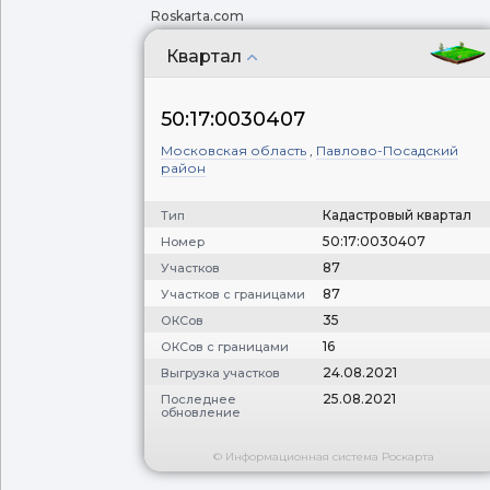
Roskarta.com
Квартал
50:17:0030407
Московская область
,
Павлово-Посадский
район
Кадастровый квартал
Тип
50:17:0030407
Номер
87
Участков
87
Участков с границами
35
ОКСов
16
ОКСов с границами
24.08.2021
Выгрузка участков
25.08.2021
Последнее
обновление
© Информационная система Роскарта