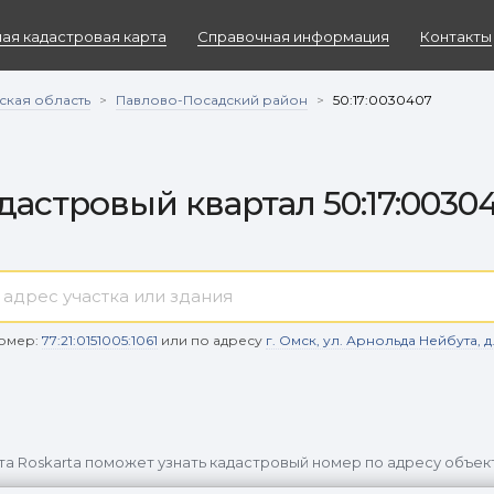
ая кадастровая карта
Справочная информация
Контакты
ская область
Павлово-Посадский район
>
>
50:17:0030407
дастровый квартал 50:17:0030
омер:
77:21:0151005:1061
или по адресу
г. Омск, ул. Арнольда Нейбута, д. 9
та Roskarta поможет узнать кадастровый номер по адресу объек